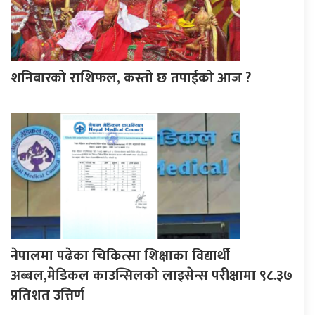
शनिबारको राशिफल, कस्तो छ तपाईको आज ?
नेपालमा पढेका चिकित्सा शिक्षाका विद्यार्थी
अब्बल,मेडिकल काउन्सिलको लाइसेन्स परीक्षामा ९८.३७
प्रतिशत उत्तिर्ण