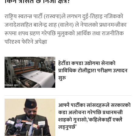
किन त्रसित छ निजी क्षेत्र?
राष्ट्रिय स्वतन्त्र पार्टी (रास्वपा)ले लगभग दुई-तिहाइ नजिकको
जनादेशसहित बालेन्द्र शाह (वालेन) ले नेपालको प्रधानमन्त्रीका
रूपमा शपथ ग्रहण गरेपछि मुलुकको आर्थिक तथा राजनीतिक
परिदृश्य फेरिने अपेक्षा
हेटौँडा कपडा उद्योगमा सेनाको
प्राविधिक टोलीद्वारा परीक्षण उत्पादन
सुरु
आफ्नै पार्टीका सांसदहरूले सरकारको
कडा अलोचना गरेपछि प्रधानमन्त्री
शाहकाे गुनासाे,‘कहिलेकाहीँ एक्लै
लड्नुपर्छ’