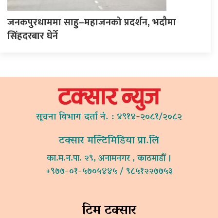
जनकपुरधाममा साहु–महाजनको प्रदर्शन, भदौमा
सिंहदरबार घेर्ने
सूचना विभाग दर्ता नं. : ४९१४-२०८१/२०८२
टक्सार मल्टिमिडिया प्रा.लि
का.म.न.पा. २९, अनामनगर , काठमाडौं ।
+९७७-०१-५७०५४४५ / ९८५१२२७७५३
टिम टक्सार