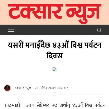
यसरी मनाइँदैछ ४३औँ विश्व पर्यटन
दिवस
टक्सार न्युज
११ आश्विन २०७९, मंगलबार
काठमाडौं । आज सेप्टेम्बर २७ अर्थात् ४३औँ विश्व पर्यटन