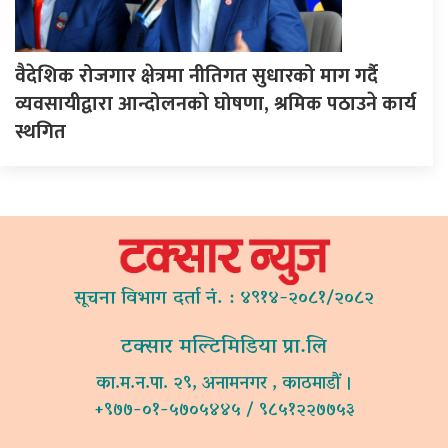
वैदेशिक रोजगार क्षेत्रमा नीतिगत सुधारको माग गर्दै
व्यवसायीद्वारा आन्दोलनको घोषणा, श्रमिक पठाउने कार्य
स्थगित
सूचना विभाग दर्ता नं. : ४९१४-२०८१/२०८२
टक्सार मल्टिमिडिया प्रा.लि
का.म.न.पा. २९, अनामनगर , काठमाडौं ।
+९७७-०१-५७०५४४५ / ९८५१२२७७५३