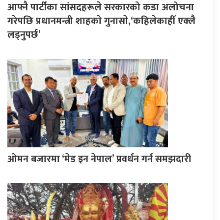
आफ्नै पार्टीका सांसदहरूले सरकारको कडा अलोचना
गरेपछि प्रधानमन्त्री शाहकाे गुनासाे,‘कहिलेकाहीँ एक्लै
लड्नुपर्छ’
ओमन बजारमा ‘मेड इन नेपाल’ प्रवर्धन गर्न समझदारी