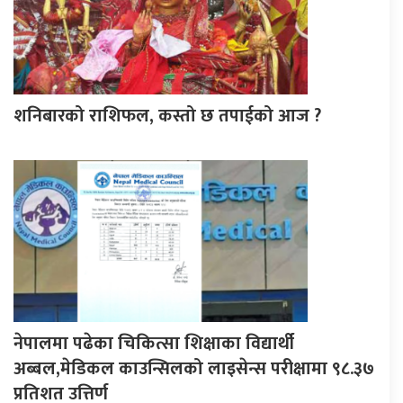
शनिबारको राशिफल, कस्तो छ तपाईको आज ?
नेपालमा पढेका चिकित्सा शिक्षाका विद्यार्थी
अब्बल,मेडिकल काउन्सिलको लाइसेन्स परीक्षामा ९८.३७
प्रतिशत उत्तिर्ण