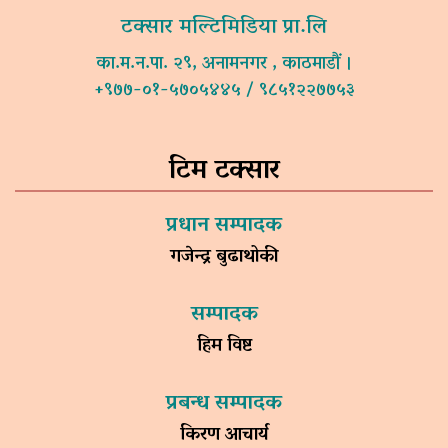
टक्सार मल्टिमिडिया प्रा.लि
का.म.न.पा. २९, अनामनगर , काठमाडौं ।
+९७७-०१-५७०५४४५ / ९८५१२२७७५३
टिम टक्सार
प्रधान सम्पादक
गजेन्द्र बुढाथोकी
सम्पादक
हिम विष्ट
प्रबन्ध सम्पादक
किरण आचार्य