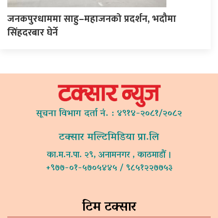
जनकपुरधाममा साहु–महाजनको प्रदर्शन, भदौमा
सिंहदरबार घेर्ने
सूचना विभाग दर्ता नं. : ४९१४-२०८१/२०८२
टक्सार मल्टिमिडिया प्रा.लि
का.म.न.पा. २९, अनामनगर , काठमाडौं ।
+९७७-०१-५७०५४४५ / ९८५१२२७७५३
टिम टक्सार