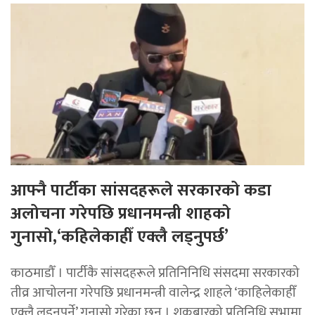
आफ्नै पार्टीका सांसदहरूले सरकारको कडा
अलोचना गरेपछि प्रधानमन्त्री शाहकाे
गुनासाे,‘कहिलेकाहीँ एक्लै लड्नुपर्छ’
काठमाडौँ । पार्टीकै सांसदहरूले प्रतिनिनिधि संसदमा सरकारको
तीव्र आचोलना गरेपछि प्रधानमन्त्री वालेन्द्र शाहले ‘काहिलेकाहीँ
एक्लै लड्नुपर्ने’ गुनासो गरेका छन् । शुक्रबारको प्रतिनिधि सभामा