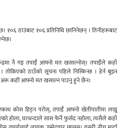
िएकोछ। १०६ ठाउंबाट १०६ प्रतिनिधि छानिनेछन् । तिनीहरूबाट
ल्नेछ।
्द्रमा नै गइ तपाईँ आफ्नो मत खसाल्नोस्। तपाईँले कहाँ
 तोकिएको ठाउँको सूचना पहिले निस्किन्छ । हेर्न बुझ्न
त अरू कहीं आफ्नो मत खसाल्न पाउनु हुने छैन।
 एकाध कोस हिड्न परोस्, तपाईँ आफ्नो खेतीपातीमा लाग्नु
ो होला, घरधन्दाले सास फेर्ने फुर्सद नहोला, त्यसैले कहाँ
ोस् तपाईलाई लायक उम्मेदवार छान्नुस। यसरी नीच मार्दा