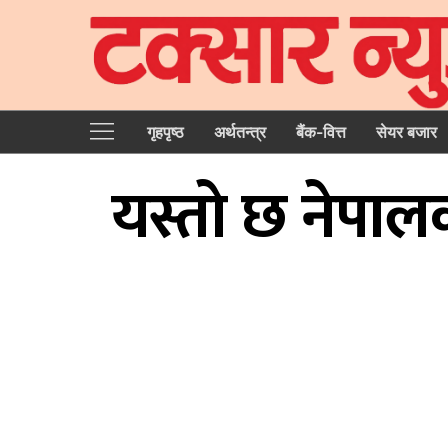
गृहपृष्‍ठ
अर्थतन्त्र
बैंक-वित्त
सेयर बजार
यस्ताे छ नेपालक