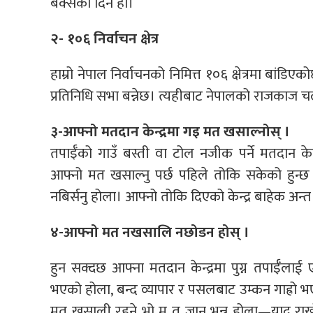
बक्सेको दिन हो।
२- १०६ निर्वाचन क्षेत्र
हाम्रो नेपाल निर्वाचनको निमित्त १०६ क्षेत्रमा बांड
प्रतिनिधि सभा बन्नेछ। त्यहीबाट नेपालको राजकाज च
३-आफ्नो मतदान केन्द्रमा गइ मत खसाल्नोस् ।
तपाईँको गाउँ बस्ती वा टोल नजीक पर्ने मतदान केन
आफ्नो मत खसाल्नु पर्छ पहिले तोकि सकेको हुन्छ ।
नबिर्सनु होला। आफ्नो तोकि दिएको केन्द्र बाहेक अन्
४-आफ्नो मत नखसालि नछोडन होस् ।
हुन सक्दछ आफ्ना मतदान केन्द्रमा पुग्न तपाईँलाई
भएको होला, बन्द व्यापार र पसलबाट उम्कन गाह्रो भएक
मत खसाली रहने भो म त जान भन्नु होला—याद राख्न