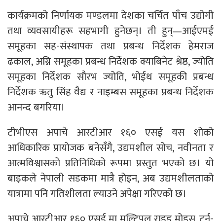
कार्यक्रमको निर्णायक मण्डलमा देशका चर्चित पाँच उद्योगी
तथा व्यवसायीहरू सहभागी हुनेछन्। ती हुन्—आईएमई
समूहका सह-संस्थापक तथा प्रबन्ध निर्देशक हेमराज
ढकाल, अग्नि समूहका प्रबन्ध निर्देशक क्याबिनेट श्रेष्ठ, ज्योति
समूहका निर्देशक सौरभ ज्योति, भोईथ समूहकी प्रबन्ध
निर्देशक ऋतु सिंह वैद्य र नाइम्बस समूहका प्रबन्ध निर्देशक
आनन्द बगरिया।
टीभीएस अपाचे आरटीआर १६० एसई यस शोको
आधिकारिक प्रायोजक बनेसँगै, उद्यमशील सोच, नवीनता र
आत्मविश्वासको प्रतिनिधिको रूपमा प्रस्तुत भएको छ। यो
बाइकले नेपाली सडकमा मात्रै होइन, अब उद्यमशीलताको
यात्रामा पनि गतिशीलता ल्याउने अपेक्षा गरिएको छ।
अपाचे आरटीआर १६० एसई मा मल्टिपल राइड मोड्स, टर्न-