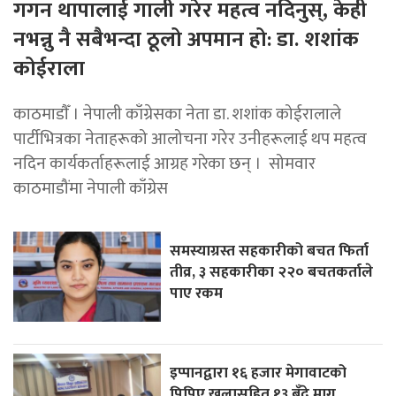
गगन थापालाई गाली गरेर महत्व नदिनुस्, केही
नभन्नु नै सबैभन्दा ठूलो अपमान हो: डा. शशांक
कोईराला
काठमाडाैँ । नेपाली काँग्रेसका नेता डा. शशांक कोईरालाले
पार्टीभित्रका नेताहरूको आलोचना गरेर उनीहरूलाई थप महत्व
नदिन कार्यकर्ताहरूलाई आग्रह गरेका छन् । सोमवार
काठमाडौंमा नेपाली काँग्रेस
समस्याग्रस्त सहकारीको बचत फिर्ता
तीव्र, ३ सहकारीका २२० बचतकर्ताले
पाए रकम
इप्पानद्वारा १६ हजार मेगावाटको
पिपिए खुलासहित १३ बुँदे माग