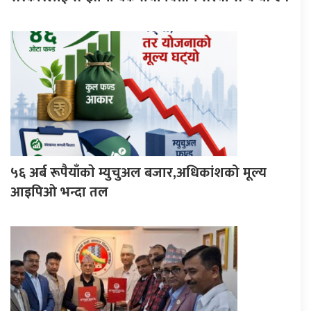
५६ अर्ब रूपैयाँकाे म्युचुअल बजार,अधिकांशको मूल्य
आइपिओ भन्दा तल