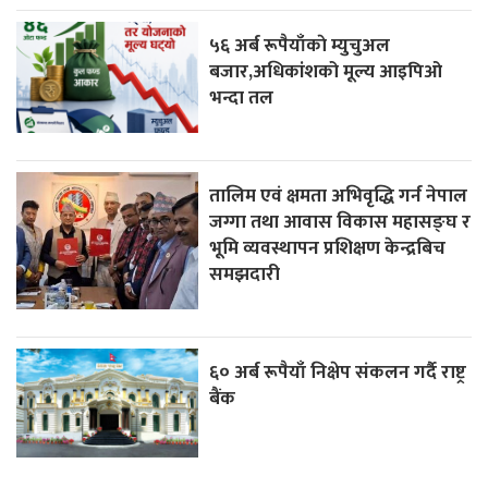
५६ अर्ब रूपैयाँकाे म्युचुअल
बजार,अधिकांशको मूल्य आइपिओ
भन्दा तल
तालिम एवं क्षमता अभिवृद्धि गर्न नेपाल
जग्गा तथा आवास विकास महासङ्घ र
भूमि व्यवस्थापन प्रशिक्षण केन्द्रबिच
समझदारी
६० अर्ब रूपैयाँ निक्षेप संकलन गर्दै राष्ट्र
बैंक