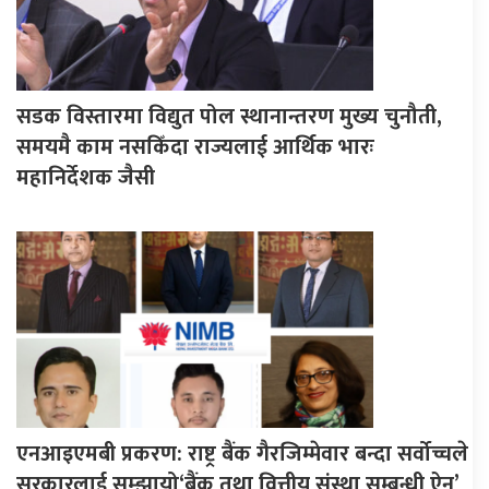
सडक विस्तारमा विद्युत पोल स्थानान्तरण मुख्य चुनौती,
समयमै काम नसकिँदा राज्यलाई आर्थिक भारः
महानिर्देशक जैसी
एनआइएमबी प्रकरण: राष्ट्र बैंक गैरजिम्मेवार बन्दा सर्वोच्चले
सरकारलाई सम्झायो‘बैंक तथा वित्तीय संस्था सम्बन्धी ऐन’