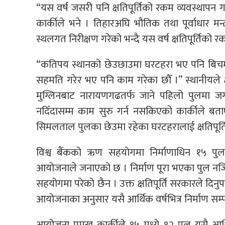
“यस वर्ष जसरी पनि क्षतिपूर्तिको रकम व्यवस्थापन गर्
कार्कीले भने । तिहारअघि भौतिक तथा पूर्वाधार 
स्थलगत निरीक्षण गरेको भन्दै यस वर्ष क्षतिपूर्तिक
“कतिपय स्थानको छेउछाउमा घरटहरा भए पनि बिचमा 
सहमति गरेर भए पनि काम गरेका छौँ ।” स्थानीयले क्
मुग्लिनबाट नारायणगढतर्फ जाने पहिलो पुलमा जग ख
नदिँदासम्म काम सुरु गर्न नसकिएको कार्कीले बताए 
सिमलताल पुलका छेउमा रहेका घरटहरालाई क्षतिपूर्ति द
विश्व बैंकको ऋण सहयोगमा निर्माणाधिन १५ पुलम
आयोजनाले जनाएको छ । निर्माण पूरा भएका पुल नजि
सहयोगमा परेको छैन । उक्त क्षतिपूर्ति सरकारले दिन
आयोजनाका अनुसार यसै आर्थिक वर्षभित्र निर्माण सम्प
आयोजना प्रमुख कार्कीले १५ मध्ये १२ पुल यसै आर्थि