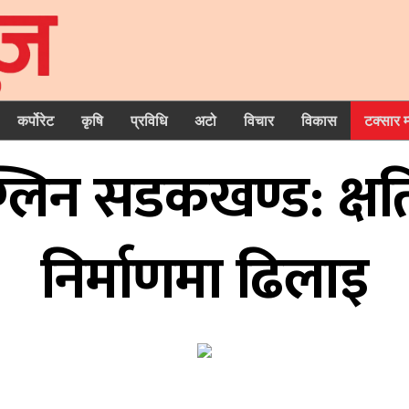
कर्पोरेट
कृषि
प्रविधि
अटो
विचार
विकास
टक्सार 
िन सडकखण्ड: क्षतिपू
निर्माणमा ढिलाइ