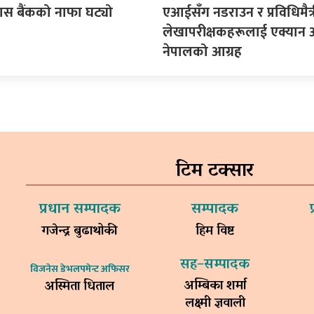
ास बैंकको नाफा घट्यो
एआईसँग नडराउन र प्रविधिमैत्री
लेखापरीक्षकहरूलाई एक्यान अ
नेपालको आग्रह
टिम टक्सार
प्रधान सम्पादक
सम्पादक
गजेन्द्र बुढाथोकी
हिम विष्ट
सह–सम्पादक
विजनेस डेभलपमेन्ट अफिसर
अम्बिका शर्मा
अस्मिता धिताल
लक्ष्मी ज्ञवाली