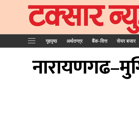
गृहपृष्‍ठ
अर्थतन्त्र
बैंक-वित्त
सेयर बजार
नारायणगढ–मुग्ल