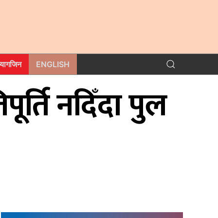
म्यागजिन
ENGLISH
र्ति नदिँदा पुल