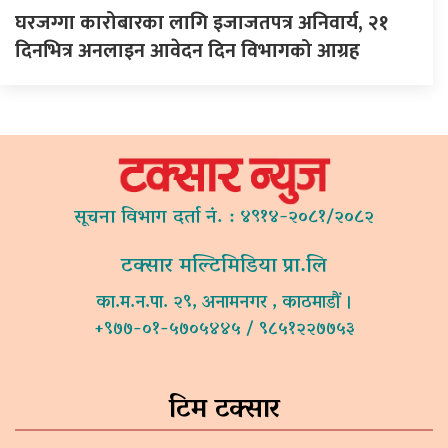
घरजग्गा कारोबारका लागि इजाजतपत्र अनिवार्य, २१
दिनभित्र अनलाइन आवेदन दिन विभागको आग्रह
सूचना विभाग दर्ता नं. : ४९१४-२०८१/२०८२
टक्सार मल्टिमिडिया प्रा.लि
का.म.न.पा. २९, अनामनगर , काठमाडौं ।
+९७७-०१-५७०५४४५ / ९८५१२२७७५३
टिम टक्सार