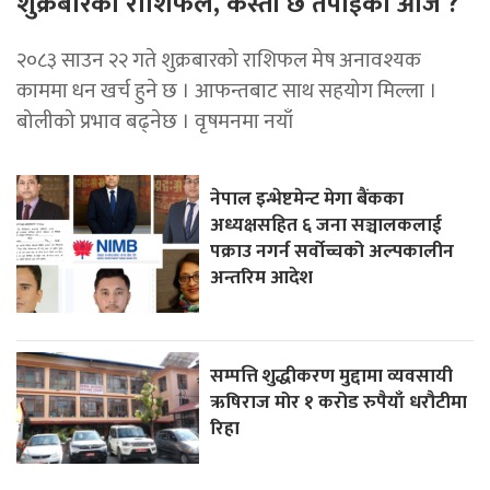
शुक्रबारको राशिफल, कस्तो छ तपाईको आज ?
२०८३ साउन २२ गते शुक्रबारको राशिफल मेष अनावश्यक
काममा धन खर्च हुने छ । आफन्तबाट साथ सहयोग मिल्ला ।
बोलीको प्रभाव बढ्नेछ । वृषमनमा नयाँ
नेपाल इन्भेष्टमेन्ट मेगा बैंकका
अध्यक्षसहित ६ जना सञ्चालकलाई
पक्राउ नगर्न सर्वोच्चको अल्पकालीन
अन्तरिम आदेश
सम्पत्ति शुद्धीकरण मुद्दामा व्यवसायी
ऋषिराज मोर १ करोड रुपैयाँ धरौटीमा
रिहा