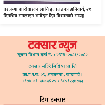
घरजग्गा कारोबारका लागि इजाजतपत्र अनिवार्य, २१
दिनभित्र अनलाइन आवेदन दिन विभागको आग्रह
सूचना विभाग दर्ता नं. : ४९१४-२०८१/२०८२
टक्सार मल्टिमिडिया प्रा.लि
का.म.न.पा. २९, अनामनगर , काठमाडौं ।
+९७७-०१-५७०५४४५ / ९८५१२२७७५३
टिम टक्सार