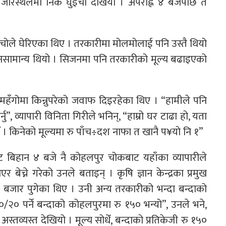
बजारस्थलमा निकै घुँइचो देखियो । अपराह्न ४ बजेपछि त
ुँइचोले घेरिएका थिए । तरकारीमा मोलमोलाई पनि उस्तै थियो
य असामान्य थियो । सिजनमा पनि तरकारीको मूल्य बढाइएको
 महँगोमा किन्नुपरेको जवाफ दिइरहेका थिए । “हामीले पनि
नु”, व्यापारी विनिता गिरीले भनिन्, “हाम्रो घर टाढा हो, यता
नौँ । किनेको मूल्यमा रु पाँच÷दश नाफा त खानै प¥यो नि १”
ट बिहान ४ बजे नै कोहलपुर चोकबाट यहाँका व्यापारीले
 बेच्ने गरेको उनले बताइन् । कृषि ज्ञान केन्द्रका प्रमुख
 बजार पुगेका थिए । उनी अन्य तरकारीको भन्दा बन्दाको
/२० पर्ने बन्दाको कोहलपुरमा रु १५० भन्यो”, उनले भने,
्तव्यस्त देखियो । मूल्य सोधेँ, बन्दाको प्रतिकेजी रु १५०