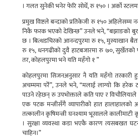
। गलत सुनेकी भनेर फेरि सोधेँ, रु १५० । अर्को स्टलमा सो
प्रमुख विष्टले बन्दाको प्रतिकेजी रु १५० अहिलेसम्म न
निकै फरक भएको देखिन्छ’’ उनले भने, “बझाङको बुखखो
छ । बित्थडचिरको आनन्दपुरमा रु १५, मुस्याखान बैतड
रु १५, धनगढीको दुवै हाटबजारमा रु ७०, सुर्खेतको पहा
तर, कोहलपुरमा भने यति महँगो १ ”
कोहलपुरमा सिजनअनुसार नै यति महँगो तरकारी हुन
अचम्ममा परेँ”, उनले भने, “मलाई लाग्यो कि हरेक
पाउने रहेछन् रु उपभोक्ताले कति पाए र विचौलियाले क
एक पटक मन्त्रीसँगै व्यापारीको हात हालाहालको अवस्
तत्कालीन कृषिमन्त्री घनश्याम भूसालले कालीमाटी कृ
। सुरक्षा व्यवस्था कडा भएकै कारण त्यसबखत घटना
चाहिन।”