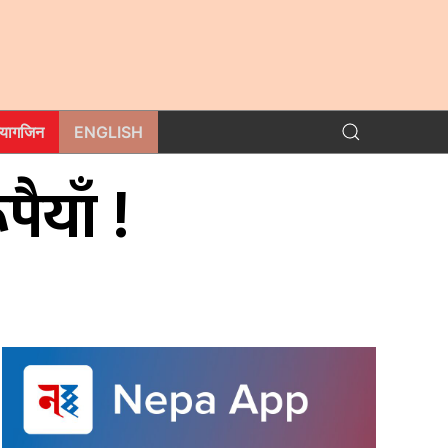
म्यागजिन
ENGLISH
ैयाँ !