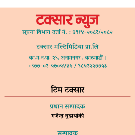
सूचना विभाग दर्ता नं. : ४९१४-२०८१/२०८२
टक्सार मल्टिमिडिया प्रा.लि
का.म.न.पा. २९, अनामनगर , काठमाडौं ।
+९७७-०१-५७०५४४५ / ९८५१२२७७५३
टिम टक्सार
प्रधान सम्पादक
गजेन्द्र बुढाथोकी
सम्पादक