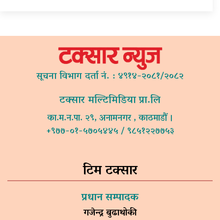
सूचना विभाग दर्ता नं. : ४९१४-२०८१/२०८२
टक्सार मल्टिमिडिया प्रा.लि
का.म.न.पा. २९, अनामनगर , काठमाडौं ।
+९७७-०१-५७०५४४५ / ९८५१२२७७५३
टिम टक्सार
प्रधान सम्पादक
गजेन्द्र बुढाथोकी