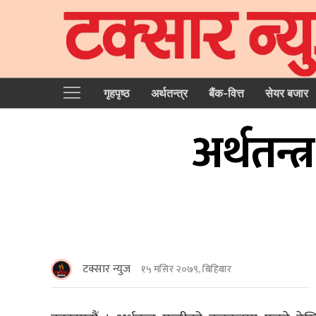
गृहपृष्‍ठ
अर्थतन्त्र
बैंक-वित्त
सेयर बजार
अर्थतन्
टक्सार न्युज
१५ मंसिर २०७९, बिहिबार