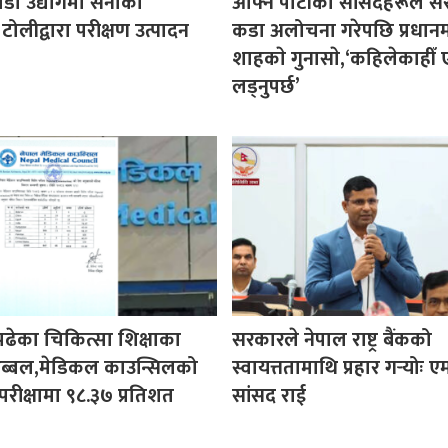
पडा उद्योगमा सेनाको
आफ्नै पार्टीका सांसदहरूले 
 टोलीद्वारा परीक्षण उत्पादन
कडा अलोचना गरेपछि प्रधानमन्
शाहकाे गुनासाे,‘कहिलेकाहीँ ए
लड्नुपर्छ’
पढेका चिकित्सा शिक्षाका
सरकारले नेपाल राष्ट्र बैंकको
ी अब्बल,मेडिकल काउन्सिलको
स्वायत्ततामाथि प्रहार गर्‍योः ए
परीक्षामा ९८.३७ प्रतिशत
सांसद राई