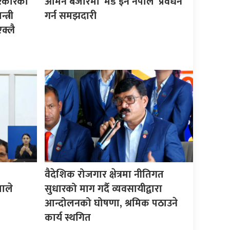
सरकारको
ओमन बजारमा ‘मेड इन नेपाल’ प्रवर्धन
त्री
गर्न समझदारी
क्लै
वैदेशिक रोजगार क्षेत्रमा नीतिगत
माले
सुधारको माग गर्दै व्यवसायीद्वारा
आन्दोलनको घोषणा, श्रमिक पठाउने
कार्य स्थगित