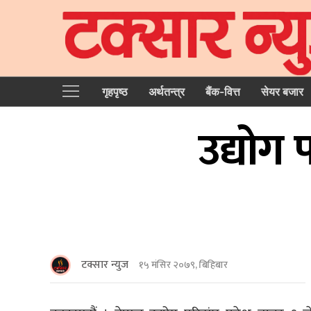
गृहपृष्‍ठ
अर्थतन्त्र
बैंक-वित्त
सेयर बजार
उद्योग प
टक्सार न्युज
१५ मंसिर २०७९, बिहिबार