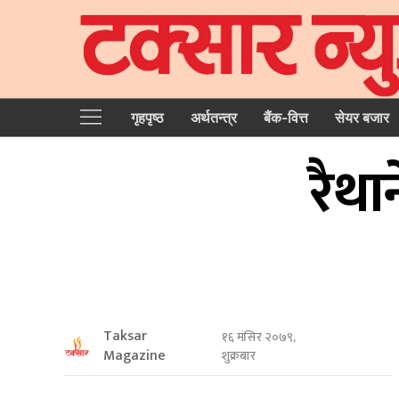
गृहपृष्‍ठ
अर्थतन्त्र
बैंक-वित्त
सेयर बजार
रैथा
Taksar
१६ मंसिर २०७९,
Magazine
शुक्रबार