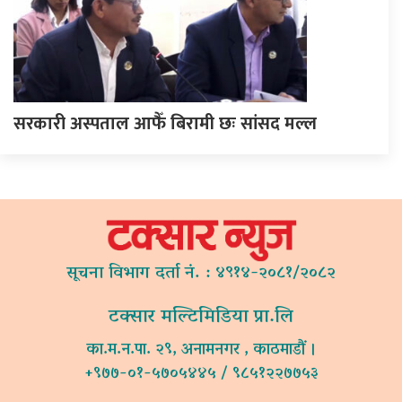
सरकारी अस्पताल आफैँ बिरामी छः सांसद मल्ल
सूचना विभाग दर्ता नं. : ४९१४-२०८१/२०८२
टक्सार मल्टिमिडिया प्रा.लि
का.म.न.पा. २९, अनामनगर , काठमाडौं ।
+९७७-०१-५७०५४४५ / ९८५१२२७७५३