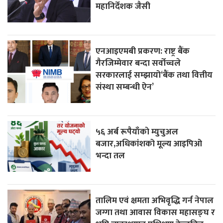
महानिर्देशक जैसी
एनआइएमबी प्रकरण: राष्ट्र बैंक
गैरजिम्मेवार बन्दा सर्वोच्चले
सरकारलाई सम्झायो‘बैंक तथा वित्तीय
संस्था सम्बन्धी ऐन’
५६ अर्ब रूपैयाँकाे म्युचुअल
बजार,अधिकांशको मूल्य आइपिओ
भन्दा तल
तालिम एवं क्षमता अभिवृद्धि गर्न नेपाल
जग्गा तथा आवास विकास महासङ्घ र