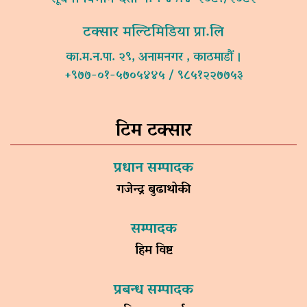
टक्सार मल्टिमिडिया प्रा.लि
का.म.न.पा. २९, अनामनगर , काठमाडौं ।
+९७७-०१-५७०५४४५ / ९८५१२२७७५३
टिम टक्सार
प्रधान सम्पादक
गजेन्द्र बुढाथोकी
सम्पादक
हिम विष्ट
प्रबन्ध सम्पादक