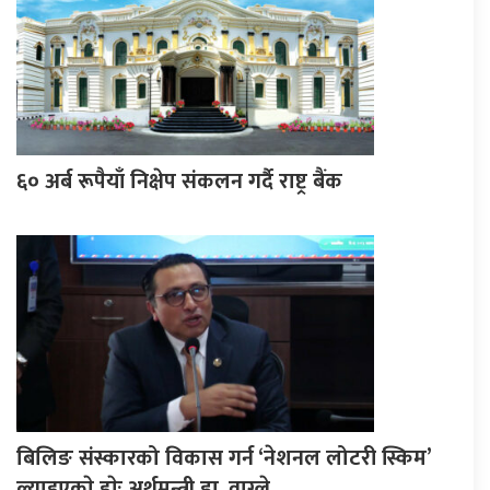
६० अर्ब रूपैयाँ निक्षेप संकलन गर्दै राष्ट्र बैंक
बिलिङ संस्कारको विकास गर्न ‘नेशनल लोटरी स्किम’
ल्याइएकाे हाेः अर्थमन्त्री डा. वाग्ले