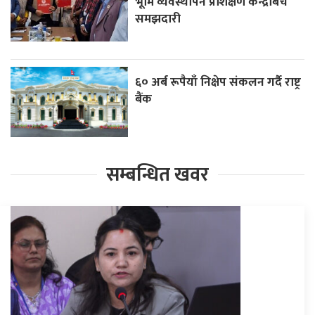
भूमि व्यवस्थापन प्रशिक्षण केन्द्रबिच
समझदारी
६० अर्ब रूपैयाँ निक्षेप संकलन गर्दै राष्ट्र
बैंक
सम्बन्धित खवर