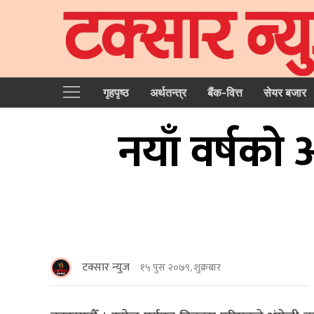
गृहपृष्‍ठ
अर्थतन्त्र
बैंक-वित्त
सेयर बजार
नयाँ वर्षको
टक्सार न्युज
१५ पुस २०७९, शुक्रबार