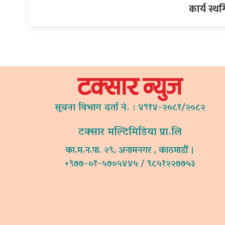
कार्य स्थ
सूचना विभाग दर्ता नं. : ४९१४-२०८१/२०८२
टक्सार मल्टिमिडिया प्रा.लि
का.म.न.पा. २९, अनामनगर , काठमाडौं ।
+९७७-०१-५७०५४४५ / ९८५१२२७७५३