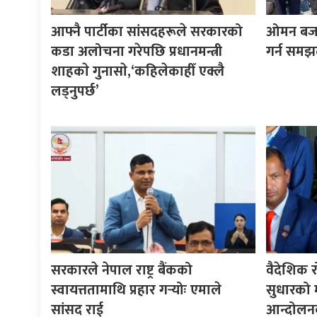
आफ्नै पार्टीका सांसदहरूले सरकारको
ओमन बजारम
कडा अलोचना गरेपछि प्रधानमन्त्री
गर्न समझ
शाहकाे गुनासाे,‘कहिलेकाहीँ एक्लै
लड्नुपर्छ’
सरकारले नेपाल राष्ट्र बैंकको
वैदेशिक र
स्वायत्ततामाथि प्रहार गर्‍योः एमाले
सुधारको मा
सांसद राई
आन्दोलनक