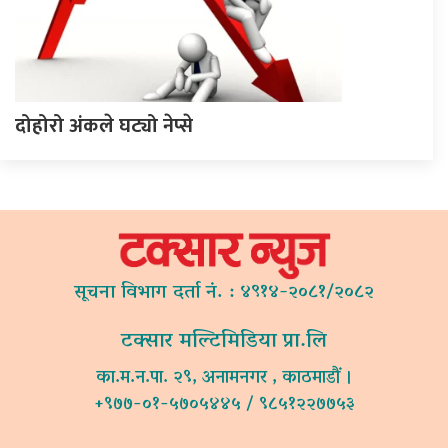
दोहोरो अंकले घट्यो नेप्से
सूचना विभाग दर्ता नं. : ४९१४-२०८१/२०८२
टक्सार मल्टिमिडिया प्रा.लि
का.म.न.पा. २९, अनामनगर , काठमाडौं ।
+९७७-०१-५७०५४४५ / ९८५१२२७७५३