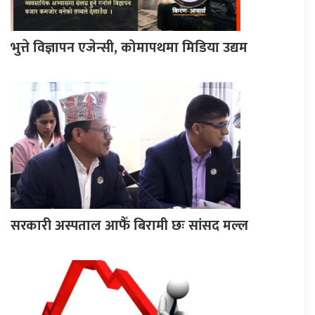
भुत्ते विज्ञापन एजेन्सी, कोमापथमा मिडिया उद्यम
सरकारी अस्पताल आफैँ बिरामी छः सांसद मल्ल