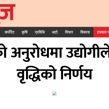
कर्पोरेट
कृषि
प्रविधि
अटो
विचार
विकास
टक्सार 
े अनुराेधमा उद्याेगीले
वृद्धिकाे निर्णय