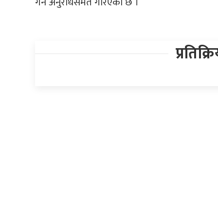
गर्न अनुराेधसमेत गरिएकाे छ ।
प्रतिक्र