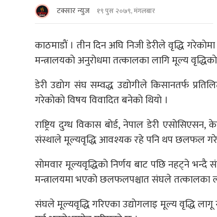
टक्सार न्युज
१९ पुस २०७९, मंगलबार
काठमाडाैं । तीन दिन अघि निजी डेरीले वृद्धि गरेका
मन्त्रालयकाे अनुराेधमा तत्कालका लागि मूल्य वृद्धिकाे 
डेरी उद्याेग संघ सम्वद्ध उद्याेगीले किसानतर्फ प्रतिल
गरेकाेकाे विषय विवादित बनेकाे थियाे ।
राष्ट्रिय दुग्ध विकास बाेर्ड, नेपाल डेरी एसाेसिएसन,
संस्थाले मूल्यवृद्धि आवश्यक रहे पनि थप छलफल गरेर म
साेमवार मूल्यवृद्धिकाे निर्णय बाट पछि नहट्ने भन्दै 
मन्त्रालयमा भएकाे छलफलपश्चात संघले तत्कालका ला
संघले मूल्यवृद्धि गरिएका उद्याेगलाइ मूल्य वृद्धि लागू