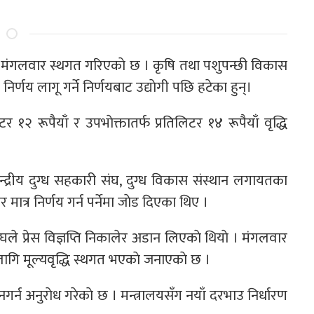
ेमा मंगलवार स्थगत गरिएकाे छ । कृषि तथा पशुपन्छी विकास
निर्णय लागू गर्ने निर्णयबाट उद्याेगी पछि हटेका हुन्।
िटर १२ रूपैयाँ र उपभाेक्तातर्फ प्रतिलिटर १४ रूपैयाँ वृद्धि
 केन्द्रीय दुग्ध सहकारी संघ, दुग्ध विकास संस्थान लगायतका
ात्र निर्णय गर्न पर्नेमा जाेड दिएका थिए ।
संघले प्रेस विज्ञप्ति निकालेर अडान लिएकाे थियाे । मंगलवार
गि मूल्यवृद्धि स्थगत भएकाे जनाएकाे छ ।
 नगर्न अनुराेध गरेकाे छ । मन्त्रालयसँग नयाँ दरभाउ निर्धारण