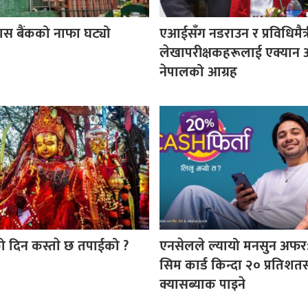
ास बैंकको नाफा घट्यो
एआईसँग नडराउन र प्रविधिमैत्री
लेखापरीक्षकहरूलाई एक्यान अ
नेपालको आग्रह
ो दिन कस्ताे छ तपाईको ?
एनसेलले ल्यायो मनसुन अफर:
सिम कार्ड किन्दा २० प्रतिशतस
क्यासब्याक पाइने