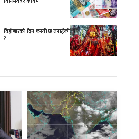
विनिमयदर कायम
विहीबारको दिन कस्ताे छ तपाईको
?