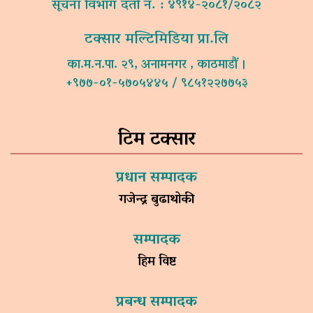
सूचना विभाग दर्ता नं. : ४९१४-२०८१/२०८२
टक्सार मल्टिमिडिया प्रा.लि
का.म.न.पा. २९, अनामनगर , काठमाडौं ।
+९७७-०१-५७०५४४५ / ९८५१२२७७५३
टिम टक्सार
प्रधान सम्पादक
गजेन्द्र बुढाथोकी
सम्पादक
हिम विष्ट
प्रबन्ध सम्पादक