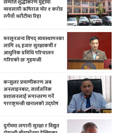
सम्पत्ति शुद्धीकरण मुद्दामा
व्यवसायी ऋषिराज मोर १ करोड
रुपैयाँ धरौटीमा रिहा
मनसुनजन्य विपद् व्यवस्थापनका
लागि २६ हजार सुरक्षाकर्मी र
आधुनिक प्रविधि परिचालन
गरिएको छः गृहमन्त्री
कन्सुलर प्रमाणीकरण अब
अनलाइनबाट, सार्वजनिक
प्रशासनलाई रूपान्तरण गर्ने
परराष्ट्रमन्त्री खनालको उद्घोष
दुर्गममा लगानी सुरक्षा र विद्युत
रोयल्टी बाँडफाँटमा देखिएका