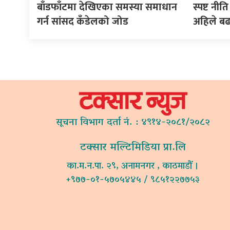
बाँडफाँटमा देखिएका समस्या समाधान
स्पष्ट न
गर्न सांसद कँडेलको जोड
अहिले ब
सूचना विभाग दर्ता नं. : ४९१४-२०८१/२०८२
टक्सार मल्टिमिडिया प्रा.लि
का.म.न.पा. २९, अनामनगर , काठमाडौं ।
+९७७-०१-५७०५४४५ / ९८५१२२७७५३