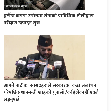
हेटौँडा कपडा उद्योगमा सेनाको प्राविधिक टोलीद्वारा
परीक्षण उत्पादन सुरु
आफ्नै पार्टीका सांसदहरूले सरकारको कडा अलोचना
गरेपछि प्रधानमन्त्री शाहकाे गुनासाे,‘कहिलेकाहीँ एक्लै
लड्नुपर्छ’