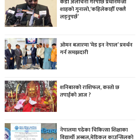
कडा अलोचना गरेपछि प्रधानमन्त्री
शाहकाे गुनासाे,‘कहिलेकाहीँ एक्लै
लड्नुपर्छ’
ओमन बजारमा ‘मेड इन नेपाल’ प्रवर्धन
गर्न समझदारी
शनिबारको राशिफल, कस्तो छ
तपाईको आज ?
नेपालमा पढेका चिकित्सा शिक्षाका
विद्यार्थी अब्बल,मेडिकल काउन्सिलको