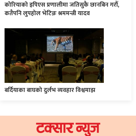
कोरियाको इपिएस प्रणालीमा जतिसुकै छानबिन गरौँ,
कतैपनि लुपहोल भेटिन्नः श्रममन्त्री यादव
बर्दियाका बाघको दुर्लभ व्यवहार विश्वमाझ