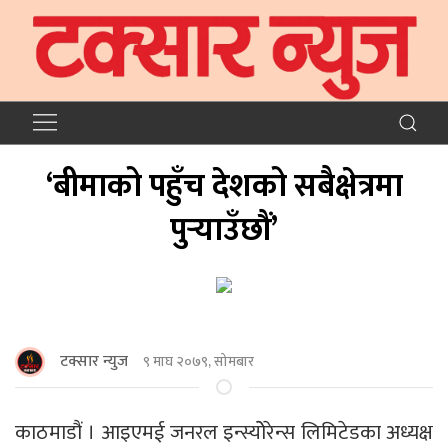
‘बीमाको पहुँच देशको सबैक्षेत्रमा
पुर्‍याउँछौं’
टक्सार न्युज
९ माघ २०७९, सोमबार
काठमाडौं । आइएमई जनरल इन्स्योेरेन्स लिमिटेडका अध्यक्ष