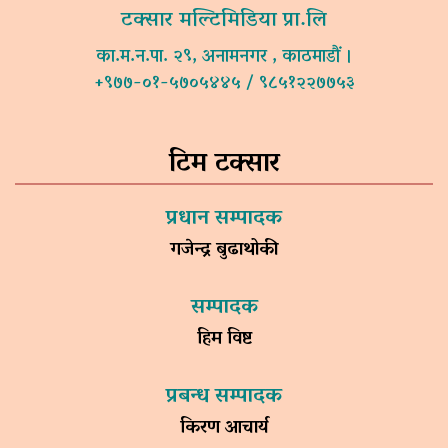
टक्सार मल्टिमिडिया प्रा.लि
का.म.न.पा. २९, अनामनगर , काठमाडौं ।
+९७७-०१-५७०५४४५ / ९८५१२२७७५३
टिम टक्सार
प्रधान सम्पादक
गजेन्द्र बुढाथोकी
सम्पादक
हिम विष्ट
प्रबन्ध सम्पादक
किरण आचार्य