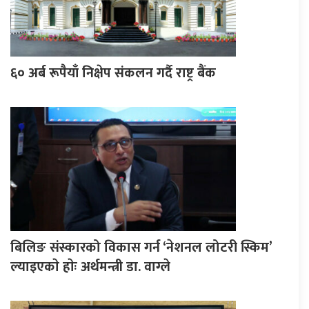
६० अर्ब रूपैयाँ निक्षेप संकलन गर्दै राष्ट्र बैंक
बिलिङ संस्कारको विकास गर्न ‘नेशनल लोटरी स्किम’
ल्याइएकाे हाेः अर्थमन्त्री डा. वाग्ले