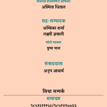
विजनेस डेभलपमेन्ट अफिसर
अस्मिता धिताल
सह–सम्पादक
अम्बिका शर्मा
लक्ष्मी ज्ञवाली
फोटो पत्रकार
पुष्पा पाल
संवाददाता
अनुप आचार्य
सिधा सम्पर्क
समाचार
९८५१३१११५३/९८५१४१००४३