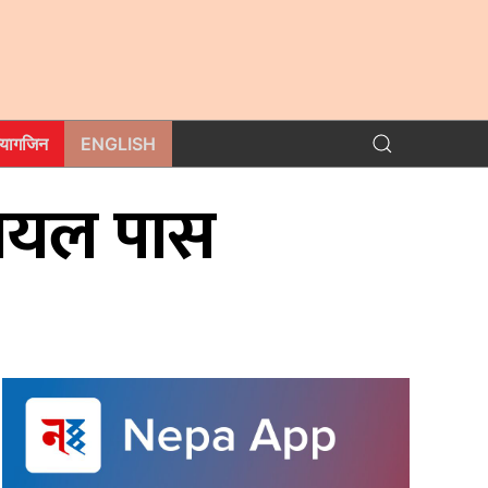
म्यागजिन
ENGLISH
रायल पास