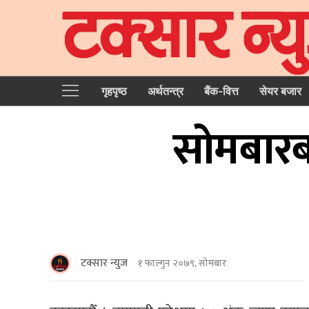
गृहपृष्‍ठ
अर्थतन्त्र
बैंक-वित्त
सेयर बजार
सोमबारब
टक्सार न्युज
१ फाल्गुन २०७९, सोमबार