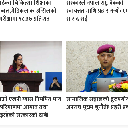
पढेका चिकित्सा शिक्षाका
सरकारले नेपाल राष्ट्र बैंकको
ी अब्बल,मेडिकल काउन्सिलको
स्वायत्ततामाथि प्रहार गर्‍योः ए
परीक्षामा ९८.३७ प्रतिशत
सांसद राई
उने एलपी ग्यास नियमित माग
सामाजिक सञ्जालको दुरुपयोग 
ने परिमाणमा आयात तथा
अपराध मुख्य चुनौतीः प्रहरी प्रव
इरहेको सरकारको दाबी