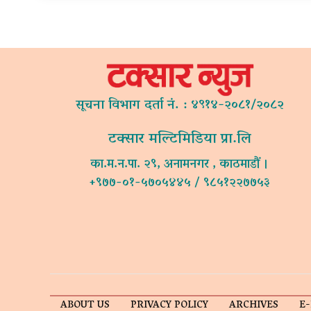
सूचना विभाग दर्ता नं. : ४९१४-२०८१/२०८२
टक्सार मल्टिमिडिया प्रा.लि
का.म.न.पा. २९, अनामनगर , काठमाडौं ।
+९७७-०१-५७०५४४५ / ९८५१२२७७५३
ABOUT US
PRIVACY POLICY
ARCHIVES
E