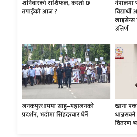
शनिबारको राशिफल, कस्तो छ
नेपालमा 
तपाईको आज ?
विद्यार्थ
लाइसेन्स 
उत्तिर्ण
जनकपुरधाममा साहु–महाजनको
खाना पका
प्रदर्शन, भदौमा सिंहदरबार घेर्ने
धान्नसक्
वितरण भ