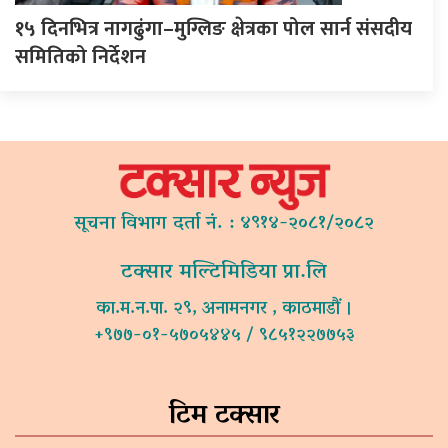
१५ दिनभित्र नागढुंगा–मुग्लिङ क्षेत्रका पोल सार्न संसदीय
समितिको निर्देशन
सूचना विभाग दर्ता नं. : ४९१४-२०८१/२०८२
टक्सार मल्टिमिडिया प्रा.लि
का.म.न.पा. २९, अनामनगर , काठमाडौं ।
+९७७-०१-५७०५४४५ / ९८५१२२७७५३
टिम टक्सार