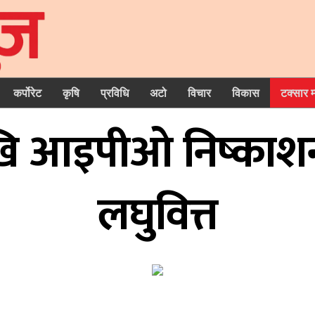
कर्पोरेट
कृषि
प्रविधि
अटो
विचार
विकास
टक्सार 
ि आइपीओ निष्काशन ग
लघुवित्त