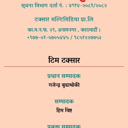
सूचना विभाग दर्ता नं. : ४९१४-२०८१/२०८२
टक्सार मल्टिमिडिया प्रा.लि
का.म.न.पा. २९, अनामनगर , काठमाडौं ।
+९७७-०१-५७०५४४५ / ९८५१२२७७५३
टिम टक्सार
प्रधान सम्पादक
गजेन्द्र बुढाथोकी
सम्पादक
हिम विष्ट
प्रबन्ध सम्पादक