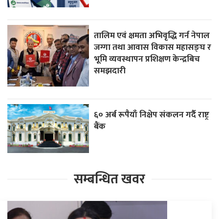
तालिम एवं क्षमता अभिवृद्धि गर्न नेपाल
जग्गा तथा आवास विकास महासङ्घ र
भूमि व्यवस्थापन प्रशिक्षण केन्द्रबिच
समझदारी
६० अर्ब रूपैयाँ निक्षेप संकलन गर्दै राष्ट्र
बैंक
सम्बन्धित खवर