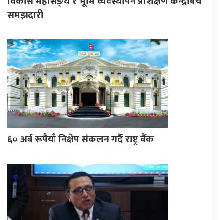
विकास महासङ्घ र भूमि व्यवस्थापन प्रशिक्षण केन्द्रबिच
समझदारी
६० अर्ब रूपैयाँ निक्षेप संकलन गर्दै राष्ट्र बैंक