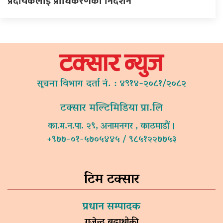
प्रदायकलाई प्राधिकरणको निर्देशन
सूचना विभाग दर्ता नं. : ४९१४-२०८१/२०८२
टक्सार मल्टिमिडिया प्रा.लि
का.म.न.पा. २९, अनामनगर , काठमाडौं ।
+९७७-०१-५७०५४४५ / ९८५१२२७७५३
टिम टक्सार
प्रधान सम्पादक