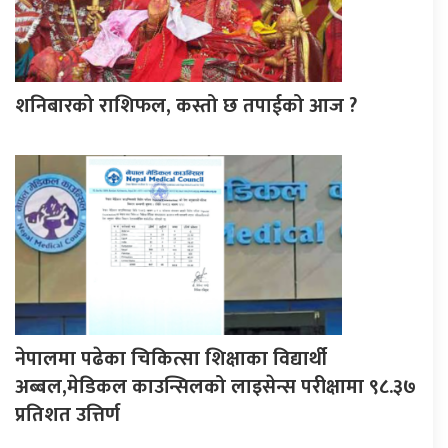
शनिबारको राशिफल, कस्तो छ तपाईको आज ?
नेपालमा पढेका चिकित्सा शिक्षाका विद्यार्थी
अब्बल,मेडिकल काउन्सिलको लाइसेन्स परीक्षामा ९८.३७
प्रतिशत उत्तिर्ण