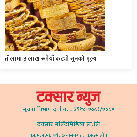
तोलामा ३ लाख रूपैयाँ कट्यो सुनको मूल्य
सूचना विभाग दर्ता नं. : ४९१४-२०८१/२०८२
टक्सार मल्टिमिडिया प्रा.लि
का.म.न.पा. २९, अनामनगर , काठमाडौं ।