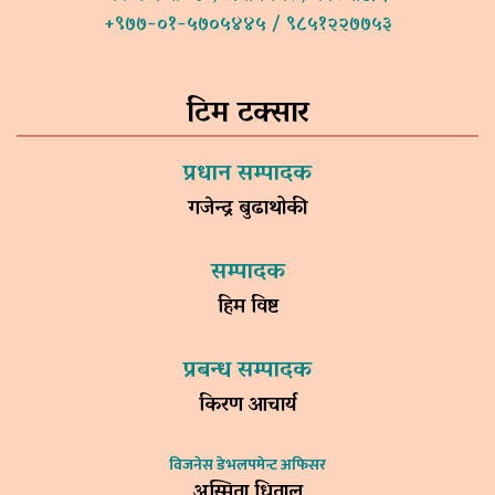
+९७७-०१-५७०५४४५ / ९८५१२२७७५३
टिम टक्सार
प्रधान सम्पादक
गजेन्द्र बुढाथोकी
सम्पादक
हिम विष्ट
प्रबन्ध सम्पादक
किरण आचार्य
विजनेस डेभलपमेन्ट अफिसर
अस्मिता धिताल