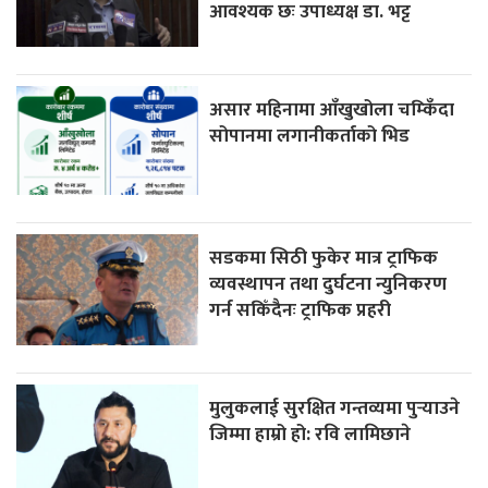
आवश्यक छः उपाध्यक्ष डा. भट्ट
असार महिनामा आँखुखोला चम्किँदा
सोपानमा लगानीकर्ताको भिड
सडकमा सिठी फुकेर मात्र ट्राफिक
व्यवस्थापन तथा दुर्घटना न्युनिकरण
गर्न सकिँदैनः ट्राफिक प्रहरी
मुलुकलाई सुरक्षित गन्तव्यमा पुर्‍याउने
जिम्मा हाम्रो हो: रवि लामिछाने