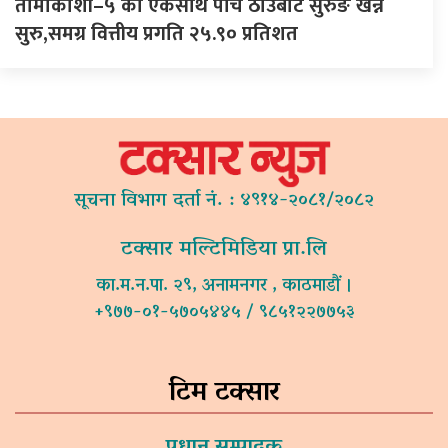
तामाकोशी–५ को एकैसाथ पाँच ठाउँबाट सुरुङ खन्न
सुरु,समग्र वित्तीय प्रगति २५.९० प्रतिशत
सूचना विभाग दर्ता नं. : ४९१४-२०८१/२०८२
टक्सार मल्टिमिडिया प्रा.लि
का.म.न.पा. २९, अनामनगर , काठमाडौं ।
+९७७-०१-५७०५४४५ / ९८५१२२७७५३
टिम टक्सार
प्रधान सम्पादक