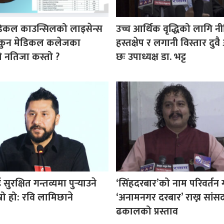
डिकल काउन्सिलको लाइसेन्स
उच्च आर्थिक वृद्धिको लागि न
ा कुन मेडिकल कलेजका
हस्तक्षेप र लगानी विस्तार दु
ीको नतिजा कस्तो ?
छः उपाध्यक्ष डा. भट्ट
ुरक्षित गन्तव्यमा पुर्‍याउने
‘सिंहदरबार’को नाम परिवर्तन 
म्रो हो: रवि लामिछाने
‘अनामनगर दरबार’ राख्न सांस
ढकालको प्रस्ताव