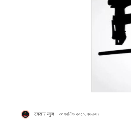
टक्सार न्युज
२१ कार्तिक २०८०, मंगलबार