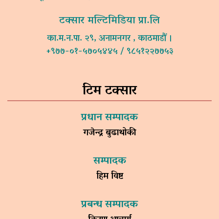
टक्सार मल्टिमिडिया प्रा.लि
का.म.न.पा. २९, अनामनगर , काठमाडौं ।
+९७७-०१-५७०५४४५ / ९८५१२२७७५३
टिम टक्सार
प्रधान सम्पादक
गजेन्द्र बुढाथोकी
सम्पादक
हिम विष्ट
प्रबन्ध सम्पादक