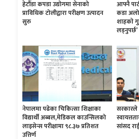
हेटौँडा कपडा उद्योगमा सेनाको
आफ्नै पा
प्राविधिक टोलीद्वारा परीक्षण उत्पादन
कडा अलोचन
सुरु
शाहकाे गु
लड्नुपर्छ’
नेपालमा पढेका चिकित्सा शिक्षाका
सरकारले ने
विद्यार्थी अब्बल,मेडिकल काउन्सिलको
स्वायत्तता
लाइसेन्स परीक्षामा ९८.३७ प्रतिशत
सांसद रा
उत्तिर्ण