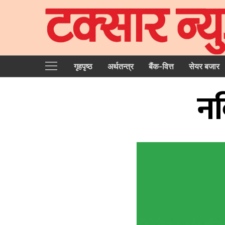
गृहपृष्‍ठ
अर्थतन्त्र
बैंक-वित्त
सेयर बजार
नब