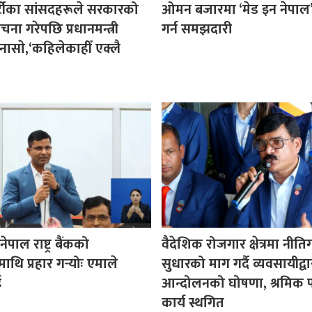
र्टीका सांसदहरूले सरकारको
ओमन बजारमा ‘मेड इन नेपाल’ प
ा गरेपछि प्रधानमन्त्री
गर्न समझदारी
नासाे,‘कहिलेकाहीँ एक्लै
पाल राष्ट्र बैंकको
वैदेशिक रोजगार क्षेत्रमा नीत
माथि प्रहार गर्‍योः एमाले
सुधारको माग गर्दै व्यवसायीद्वा
ई
आन्दोलनको घोषणा, श्रमिक प
कार्य स्थगित