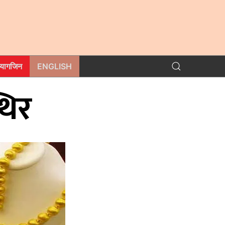
म्यागजिन
ENGLISH
थिर