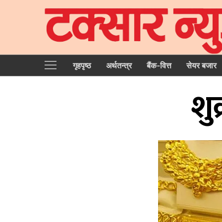
गृहपृष्‍ठ
अर्थतन्त्र
बैंक-वित्त
सेयर बजार
शु