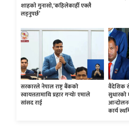
शाहकाे गुनासाे,‘कहिलेकाहीँ एक्लै
लड्नुपर्छ’
सरकारले नेपाल राष्ट्र बैंकको
वैदेशिक र
स्वायत्ततामाथि प्रहार गर्‍योः एमाले
सुधारको मा
सांसद राई
आन्दोलनक
कार्य स्थ