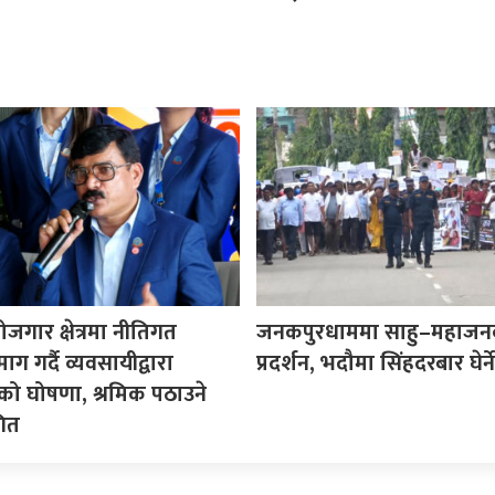
ोजगार क्षेत्रमा नीतिगत
जनकपुरधाममा साहु–महाजन
ग गर्दै व्यवसायीद्वारा
प्रदर्शन, भदौमा सिंहदरबार घेर्ने
ो घोषणा, श्रमिक पठाउने
गित