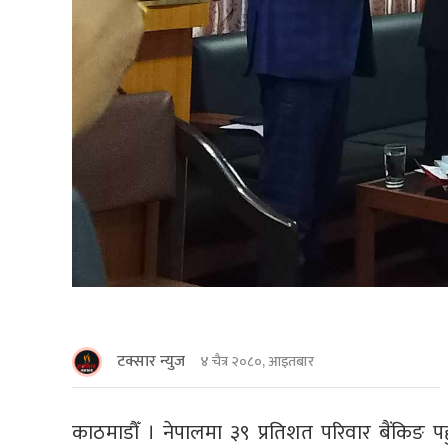
टक्सार न्युज
४ चैत्र २०८०, आइतबार
काठमाडौँ । नेपालमा ३९ प्रतिशत परिवार बैंकिङ पहु