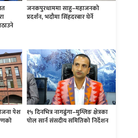
िगत
जनकपुरधाममा साहु–महाजनको
रा
प्रदर्शन, भदौमा सिंहदरबार घेर्ने
ठाउने
योजना पेश
१५ दिनभित्र नागढुंगा–मुग्लिङ क्षेत्रका
करणको
पोल सार्न संसदीय समितिको निर्देशन