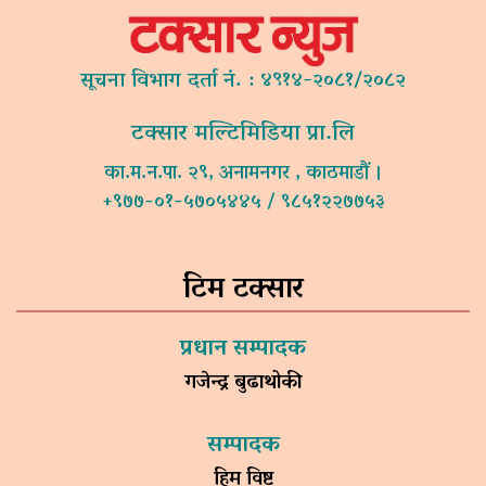
सूचना विभाग दर्ता नं. : ४९१४-२०८१/२०८२
टक्सार मल्टिमिडिया प्रा.लि
का.म.न.पा. २९, अनामनगर , काठमाडौं ।
+९७७-०१-५७०५४४५ / ९८५१२२७७५३
टिम टक्सार
प्रधान सम्पादक
गजेन्द्र बुढाथोकी
सम्पादक
हिम विष्ट