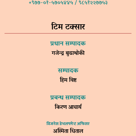
+९७७-०१-५७०५४४५ / ९८५१२२७७५३
टिम टक्सार
प्रधान सम्पादक
गजेन्द्र बुढाथोकी
सम्पादक
हिम विष्ट
प्रबन्ध सम्पादक
किरण आचार्य
विजनेस डेभलपमेन्ट अफिसर
अस्मिता धिताल