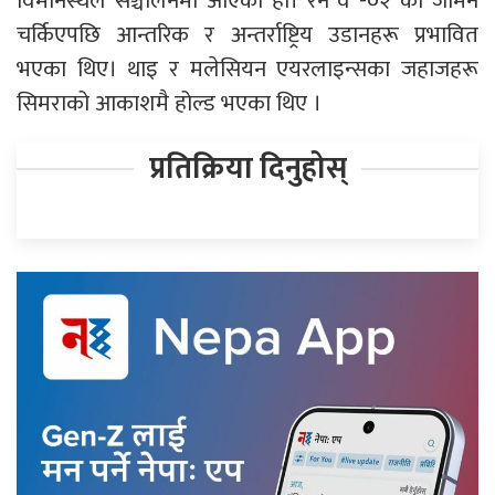
विमानस्थल सञ्चालनमा आएको हो। रन वे -०२ को जमिन
चर्किएपछि आन्तरिक र अन्तर्राष्ट्रिय उडानहरू प्रभावित
भएका थिए। थाइ र मलेसियन एयरलाइन्सका जहाजहरू
सिमराको आकाशमै होल्ड भएका थिए ।
प्रतिक्रिया दिनुहोस्