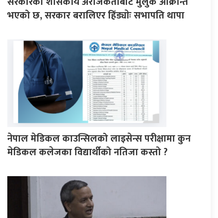
सरकारको शासकीय अराजकताबाट मुलुक आक्रान्त
भएको छ, सरकार बरालिएर हिँड्याेः सभापति थापा
नेपाल मेडिकल काउन्सिलको लाइसेन्स परीक्षामा कुन
मेडिकल कलेजका विद्यार्थीको नतिजा कस्तो ?