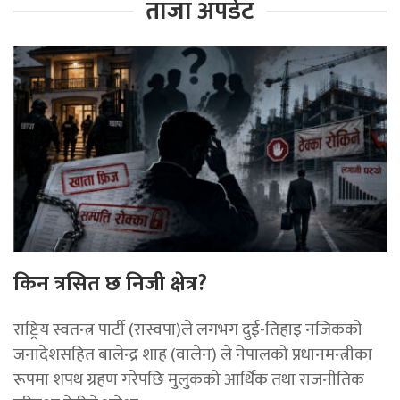
ताजा अपडेट
किन त्रसित छ निजी क्षेत्र?
राष्ट्रिय स्वतन्त्र पार्टी (रास्वपा)ले लगभग दुई-तिहाइ नजिकको
जनादेशसहित बालेन्द्र शाह (वालेन) ले नेपालको प्रधानमन्त्रीका
रूपमा शपथ ग्रहण गरेपछि मुलुकको आर्थिक तथा राजनीतिक