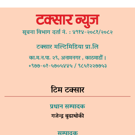
सूचना विभाग दर्ता नं. : ४९१४-२०८१/२०८२
टक्सार मल्टिमिडिया प्रा.लि
का.म.न.पा. २९, अनामनगर , काठमाडौं ।
+९७७-०१-५७०५४४५ / ९८५१२२७७५३
टिम टक्सार
प्रधान सम्पादक
गजेन्द्र बुढाथोकी
सम्पादक