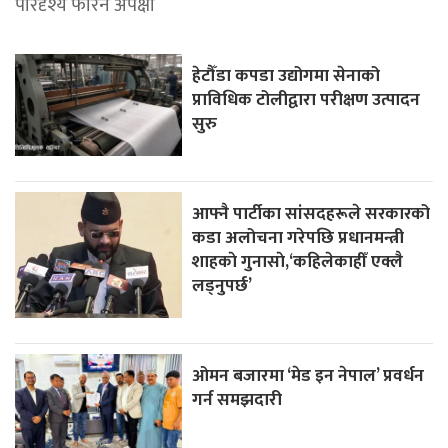
परिदृश्य फेरिने अपेक्षा
हेटौँडा कपडा उद्योगमा सेनाको
प्राविधिक टोलीद्वारा परीक्षण उत्पादन
सुरु
आफ्नै पार्टीका सांसदहरूले सरकारको
कडा अलोचना गरेपछि प्रधानमन्त्री
शाहकाे गुनासाे,‘कहिलेकाहीँ एक्लै
लड्नुपर्छ’
ओमन बजारमा ‘मेड इन नेपाल’ प्रवर्धन
गर्न समझदारी