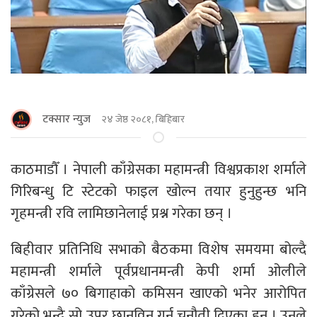
टक्सार न्युज
२४ जेष्ठ २०८१, बिहिबार
काठमाडाैँ । नेपाली काँग्रेसका महामन्त्री विश्वप्रकाश शर्माले
गिरिबन्धु टि स्टेटको फाइल खोल्न तयार हुनुहुन्छ भनि
गृहमन्त्री रवि लामिछानेलाई प्रश्न गरेका छन् ।
बिहीवार प्रतिनिधि सभाको बैठकमा विशेष समयमा बोल्दै
महामन्त्री शर्माले पूर्वप्रधानमन्त्री केपी शर्मा ओलीले
काँग्रेसले ७० बिगाहाको कमिसन खाएको भनेर आरोपित
गरेको भन्दै सो उपर छानविन गर्न चुनौती दिएका हुन् । उनले