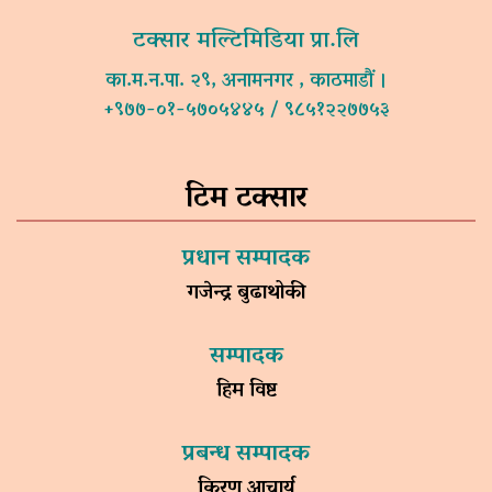
टक्सार मल्टिमिडिया प्रा.लि
का.म.न.पा. २९, अनामनगर , काठमाडौं ।
+९७७-०१-५७०५४४५ / ९८५१२२७७५३
टिम टक्सार
प्रधान सम्पादक
गजेन्द्र बुढाथोकी
सम्पादक
हिम विष्ट
प्रबन्ध सम्पादक
किरण आचार्य