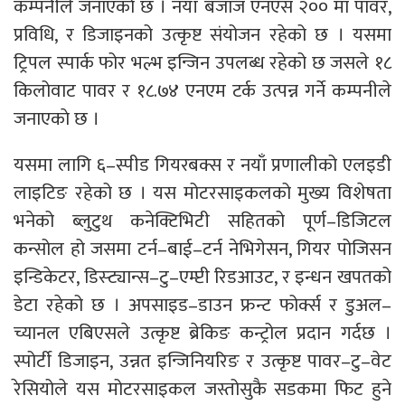
कम्पनीले जनाएकाे छ । नयाँ बजाज एनएस २०० मा पावर,
प्रविधि, र डिजाइनको उत्कृष्ट संयोजन रहेको छ । यसमा
ट्रिपल स्पार्क फोर भल्भ इन्जिन उपलब्ध रहेको छ जसले १८
किलोवाट पावर र १८.७४ एनएम टर्क उत्पन्न गर्ने कम्पनीले
जनाएकाे छ ।
यसमा लागि ६–स्पीड गियरबक्स र नयाँ प्रणालीको एलइडी
लाइटिङ रहेको छ । यस मोटरसाइकलको मुख्य विशेषता
भनेको ब्लुटुथ कनेक्टिभिटी सहितको पूर्ण–डिजिटल
कन्सोल हो जसमा टर्न–बाई–टर्न नेभिगेसन, गियर पोजिसन
इन्डिकेटर, डिस्ट्यान्स–टु–एम्प्टी रिडआउट, र इन्धन खपतको
डेटा रहेको छ । अपसाइड–डाउन फ्रन्ट फोर्क्स र डुअल–
च्यानल एबिएसले उत्कृष्ट ब्रेकिङ कन्ट्रोल प्रदान गर्दछ ।
स्पोर्टी डिजाइन, उन्नत इन्जिनियरिङ र उत्कृष्ट पावर–टु–वेट
रेसियोले यस मोटरसाइकल जस्तोसुकै सडकमा फिट हुने