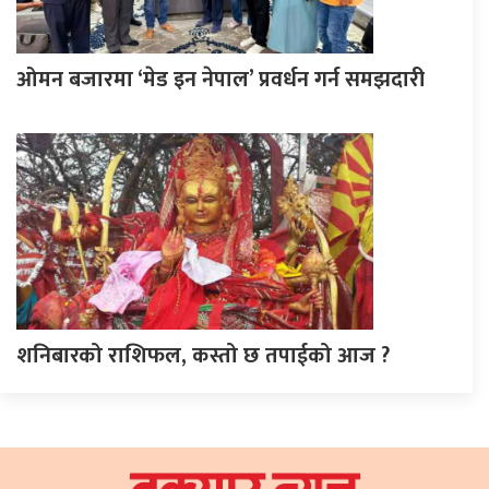
ओमन बजारमा ‘मेड इन नेपाल’ प्रवर्धन गर्न समझदारी
शनिबारको राशिफल, कस्तो छ तपाईको आज ?