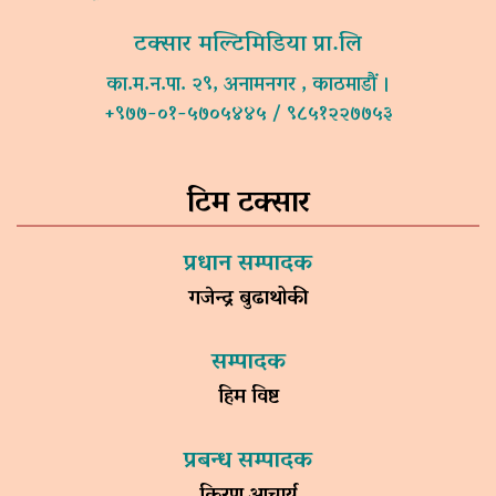
टक्सार मल्टिमिडिया प्रा.लि
का.म.न.पा. २९, अनामनगर , काठमाडौं ।
+९७७-०१-५७०५४४५ / ९८५१२२७७५३
टिम टक्सार
प्रधान सम्पादक
गजेन्द्र बुढाथोकी
सम्पादक
हिम विष्ट
प्रबन्ध सम्पादक