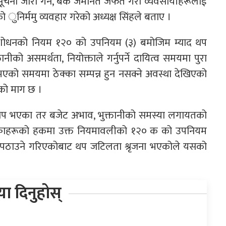
े सूचना जारी गर्ने, बैंक जमानत जफत गरी व्यवसायीहरूलाई
को ुनिर्ममु व्यवहार गरेको अध्यक्ष सिंहले बताए ।
शोधनको नियम १२० को उपनियम (३) बमोजिम म्याद थप
ो असमर्थता, नियोक्ताले गर्नुपर्ने दायित्व समयमा पुरा
को समयमा ठेक्का सम्पन्न हुन नसक्ने अवस्था देखिएको
घको माग छ ।
 थप भए‌का तर बजेट अभाव, भुक्तानीको समस्या लगायतको
ेक्काहरूको हकमा उक्त नियमावलीको १२० क को उपनियम
ीमा पठाउने गरिएकोबाट थप जटिलता श्रृजना भएकोले यसको
िया दिनुहोस्