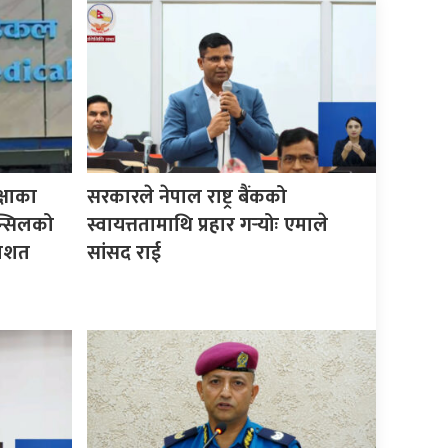
्षाका
सरकारले नेपाल राष्ट्र बैंकको
न्सिलको
स्वायत्ततामाथि प्रहार गर्‍योः एमाले
तिशत
सांसद राई