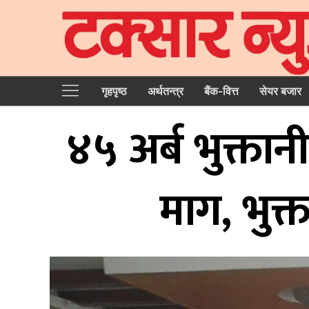
गृहपृष्‍ठ
अर्थतन्त्र
बैंक-वित्त
सेयर बजार
४५ अर्ब भुक्ता
माग, भुक