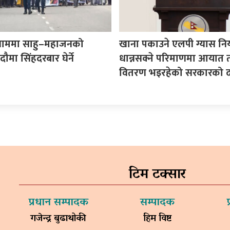
ाममा साहु–महाजनको
खाना पकाउने एलपी ग्यास न
भदौमा सिंहदरबार घेर्ने
धान्नसक्ने परिमाणमा आयात 
वितरण भइरहेको सरकारको द
टिम टक्सार
प्रधान सम्पादक
सम्पादक
गजेन्द्र बुढाथोकी
हिम विष्ट